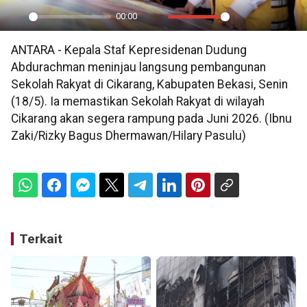
00:00
Play
Mute
Settings
PIP
En
ANTARA - Kepala Staf Kepresidenan Dudung
ful
Abdurachman meninjau langsung pembangunan
Sekolah Rakyat di Cikarang, Kabupaten Bekasi, Senin
(18/5). Ia memastikan Sekolah Rakyat di wilayah
Cikarang akan segera rampung pada Juni 2026. (Ibnu
Zaki/Rizky Bagus Dhermawan/Hilary Pasulu)
Terkait