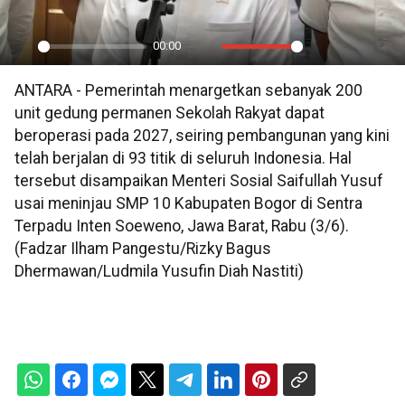
00:00
Play
Mute
Settings
PIP
En
ANTARA - Pemerintah menargetkan sebanyak 200
ful
unit gedung permanen Sekolah Rakyat dapat
beroperasi pada 2027, seiring pembangunan yang kini
telah berjalan di 93 titik di seluruh Indonesia. Hal
tersebut disampaikan Menteri Sosial Saifullah Yusuf
usai meninjau SMP 10 Kabupaten Bogor di Sentra
Terpadu Inten Soeweno, Jawa Barat, Rabu (3/6).
(Fadzar Ilham Pangestu/Rizky Bagus
Dhermawan/Ludmila Yusufin Diah Nastiti)