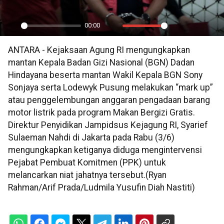
00:00
Play
Mute
Settings
PIP
En
ANTARA - Kejaksaan Agung RI mengungkapkan
ful
mantan Kepala Badan Gizi Nasional (BGN) Dadan
Hindayana beserta mantan Wakil Kepala BGN Sony
Sonjaya serta Lodewyk Pusung melakukan “mark up”
atau penggelembungan anggaran pengadaan barang
motor listrik pada program Makan Bergizi Gratis.
Direktur Penyidikan Jampidsus Kejagung RI, Syarief
Sulaeman Nahdi di Jakarta pada Rabu (3/6)
mengungkapkan ketiganya diduga mengintervensi
Pejabat Pembuat Komitmen (PPK) untuk
melancarkan niat jahatnya tersebut.(Ryan
Rahman/Arif Prada/Ludmila Yusufin Diah Nastiti)