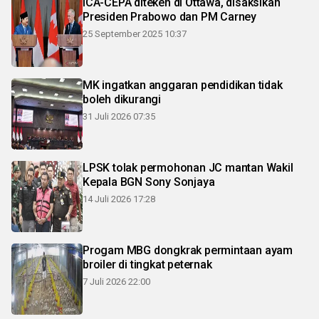
ICA-CEPA diteken di Ottawa, disaksikan
Presiden Prabowo dan PM Carney
25 September 2025 10:37
MK ingatkan anggaran pendidikan tidak
boleh dikurangi
31 Juli 2026 07:35
LPSK tolak permohonan JC mantan Wakil
Kepala BGN Sony Sonjaya
14 Juli 2026 17:28
Progam MBG dongkrak permintaan ayam
broiler di tingkat peternak
7 Juli 2026 22:00