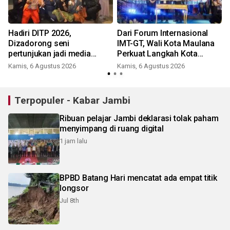
Hadiri DITP 2026,
Dari Forum Internasional
Dizadorong seni
IMT-GT, Wali Kota Maulana
pertunjukan jadi media
Perkuat Langkah Kota
edukasi Kota Ramah
Jambi Menuju Green City
Kamis, 6 Agustus 2026
Kamis, 6 Agustus 2026
Lingkungan
Terpopuler - Kabar Jambi
Ribuan pelajar Jambi deklarasi tolak paham
menyimpang di ruang digital
1 jam lalu
BPBD Batang Hari mencatat ada empat titik
longsor
Jul 8th