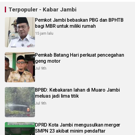
Terpopuler - Kabar Jambi
Pemkot Jambi bebaskan PBG dan BPHTB
bagi MBR untuk miliki rumah
15 jam lalu
Pemkab Batang Hari perkuat pencegahan
geng motor
Jul 9th
BPBD: Kebakaran lahan di Muaro Jambi
meluas jadi lima titik
Jul 9th
DPRD Kota Jambi mengusulkan merger
SMPN 23 akibat minim pendaftar