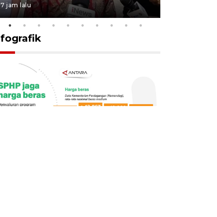
7 jam lalu
10 jam lalu
nfografik