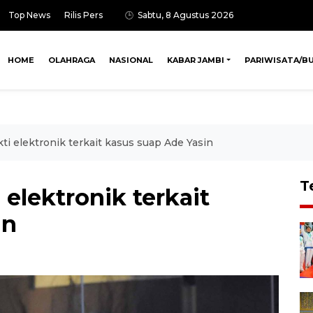
Top News
Rilis Pers
Sabtu, 8 Agustus 2026
HOME
OLAHRAGA
NASIONAL
KABAR JAMBI
PARIWISATA/B
i elektronik terkait kasus suap Ade Yasin
T
elektronik terkait
in