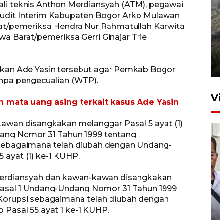
ali teknis Anthon Merdiansyah (ATM), pegawai
udit Interim Kabupaten Bogor Arko Mulawan
at/pemeriksa Hendra Nur Rahmatullah Karwita
a Barat/pemeriksa Gerri Ginajar Trie
Penyusutan debit air Sungai
Batang Tembesi di Jambi
3 Agustus 2026 10:57
kan Ade Yasin tersebut agar Pemkab Bogor
npa pengecualian (WTP).
V
mata uang asing terkait kasus Ade Yasin
awan disangkakan melanggar Pasal 5 ayat (1)
dang Nomor 31 Tahun 1999 tentang
sebagaimana telah diubah dengan Undang-
 ayat (1) ke-1 KUHP.
Merdiansyah dan kawan-kawan disangkakan
 Pasal 1 Undang-Undang Nomor 31 Tahun 1999
Menkum ungkap alasan
Korupsi sebagaimana telah diubah dengan
pemerintah perketat
Pasal 55 ayat 1 ke-1 KUHP.
naturalisasi WNA