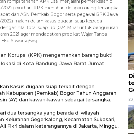
n rompi tahanan KPK usai menjalani pemeriksaan di
/2022) dini hari. KPK menahan delapan orang tersangka
ejabat dan ASN Pemkab Bogor serta pegawai BPK Jawa
/4/2022) malam dalam kasus dugaan suap kepada
engan nilai total suap Rp1,024 Miliar untuk pengurusan
ran 2021 agar mendapatkan predikat Wajar Tanpa
Eko Suwarso/wsj.
san Korupsi (KPK) mengamankan barang bukti
 lokasi di Kota Bandung, Jawa Barat, Jumat
D
t
kan kasus dugaan suap terkait dengan
G
tah Kabupaten (Pemkab) Bogor Tahun Anggaran
sin (AY) dan kawan-kawan sebagai tersangka.
23 
ari dua tersangka yang berada di wilayah
n Kelurahan Gegerkalong, Kecamatan Sukasari,
Ali Fikri dalam keterangannya di Jakarta, Minggu.