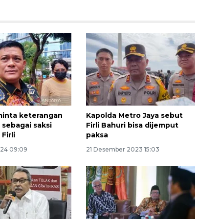
minta keterangan
Kapolda Metro Jaya sebut
a sebagai saksi
Firli Bahuri bisa dijemput
Awas penipuan berbasis AI
Firli
paksa
2026-08-07 13:45:00
024 09:09
21 Desember 2023 15:03