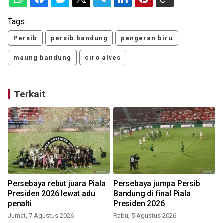
Tags:
Persib
persib bandung
pangeran biru
maung bandung
ciro alves
Terkait
Persebaya rebut juara Piala
Persebaya jumpa Persib
Presiden 2026 lewat adu
Bandung di final Piala
penalti
Presiden 2026
Jumat, 7 Agustus 2026
Rabu, 5 Agustus 2026
S