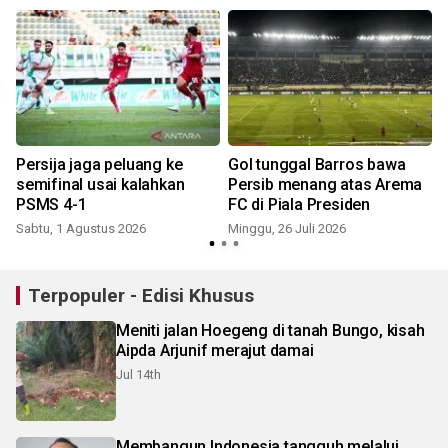
Persija jaga peluang ke
Gol tunggal Barros bawa
semifinal usai kalahkan
Persib menang atas Arema
PSMS 4-1
FC di Piala Presiden
K
Sabtu, 1 Agustus 2026
Minggu, 26 Juli 2026
Terpopuler - Edisi Khusus
Meniti jalan Hoegeng di tanah Bungo, kisah
Aipda Arjunif merajut damai
Jul 14th
Membangun Indonesia tangguh melalui