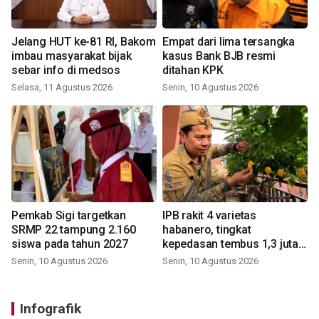
Jelang HUT ke-81 RI, Bakom
Empat dari lima tersangka
imbau masyarakat bijak
kasus Bank BJB resmi
sebar info di medsos
ditahan KPK
Selasa, 11 Agustus 2026
Senin, 10 Agustus 2026
Pemkab Sigi targetkan
IPB rakit 4 varietas
SRMP 22 tampung 2.160
habanero, tingkat
siswa pada tahun 2027
kepedasan tembus 1,3 juta
SHU
Senin, 10 Agustus 2026
Senin, 10 Agustus 2026
Infografik