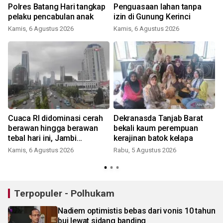
Polres Batang Hari tangkap
Penguasaan lahan tanpa
pelaku pencabulan anak
izin di Gunung Kerinci
Kamis, 6 Agustus 2026
Kamis, 6 Agustus 2026
Cuaca RI didominasi cerah
Dekranasda Tanjab Barat
berawan hingga berawan
bekali kaum perempuan
tebal hari ini, Jambi
kerajinan batok kelapa
berpotensi hujan ringan
Kamis, 6 Agustus 2026
Rabu, 5 Agustus 2026
Terpopuler - Polhukam
Nadiem optimistis bebas dari vonis 10 tahun
bui lewat sidang banding