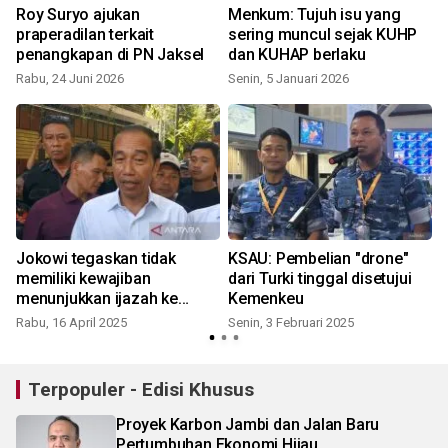
Roy Suryo ajukan
Menkum: Tujuh isu yang
praperadilan terkait
sering muncul sejak KUHP
penangkapan di PN Jaksel
dan KUHAP berlaku
Rabu, 24 Juni 2026
Senin, 5 Januari 2026
Jokowi tegaskan tidak
KSAU: Pembelian "drone"
memiliki kewajiban
dari Turki tinggal disetujui
menunjukkan ijazah ke
Kemenkeu
TPUA
Rabu, 16 April 2025
Senin, 3 Februari 2025
Terpopuler - Edisi Khusus
Proyek Karbon Jambi dan Jalan Baru
Pertumbuhan Ekonomi Hijau