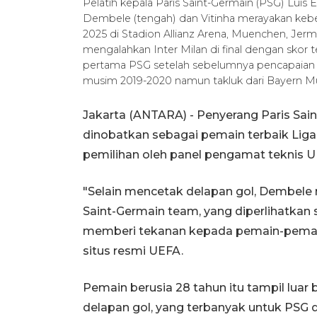
Pelatih kepala Paris Saint-Germain (PSG) Lui
Dembele (tengah) dan Vitinha merayakan keber
2025 di Stadion Allianz Arena, Muenchen, Jer
mengalahkan Inter Milan di final dengan skor 
pertama PSG setelah sebelumnya pencapaian t
musim 2019-2020 namun takluk dari Bayern M
Jakarta (ANTARA) - Penyerang Paris Sa
dinobatkan sebagai pemain terbaik Lig
pemilihan oleh panel pengamat teknis U
"Selain mencetak delapan gol, Dembele
Saint-Germain team, yang diperlihatkan s
memberi tekanan kepada pemain-pemain 
situs resmi UEFA.
Pemain berusia 28 tahun itu tampil luar
delapan gol, yang terbanyak untuk PSG