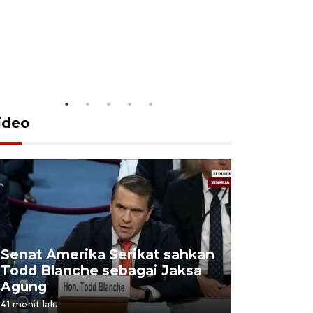
Penguasaa
di Gunung
6 Agustus 202
ideo
Senat Amerika Serikat sahkan
Kowani 
Todd Blanche sebagai Jaksa
tetapkan
Agung
WBTb In
41 menit lalu
1 jam lalu