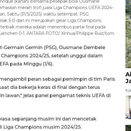
s Enrique (kanan) bersama pesepak bola Ousmane
hasilan meraih trofi juara Liga Champions UEFA 2024-
man, Sabtu (31/5/2025) waktu setempat. PSG
telak 5-0 dan ini merupakan gelar Liga Champions
erbaik mereka adalah menembus partai final pada
uenchen 0-1. ANTARA FOTO/ Xinhua/Philippe Ruiz/tom.
int-Germain Germin (PSG), Ousmane Dembele
a Champions 2024/25, setelah unggul dalam
EFA pada Minggu (1/6).
A
 mengambil peran sebagai pemimpin di tim Paris
J
aat dia bekerja keras di final dengan terus
6 j
lawan," jelas panel pengamat teknis UEFA di
 biasa sepanjang musim ini dan mencetak
 di Liga Champions musim 2024/25.