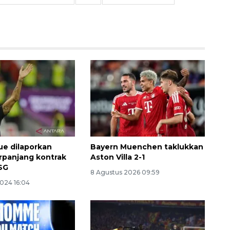
Layanan haji Indonesia
semakin memuaskan
2026-08-08 15:00:00
que dilaporkan
Bayern Muenchen taklukkan
rpanjang kontrak
Aston Villa 2-1
SG
8 Agustus 2026 09:59
2024 16:04