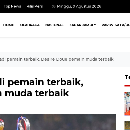
Top News
Rilis Pers
Minggu, 9 Agustus 2026
HOME
OLAHRAGA
NASIONAL
KABAR JAMBI
PARIWISATA/B
jadi pemain terbaik, Desire Doue pemain muda terbaik
T
di pemain terbaik,
 muda terbaik