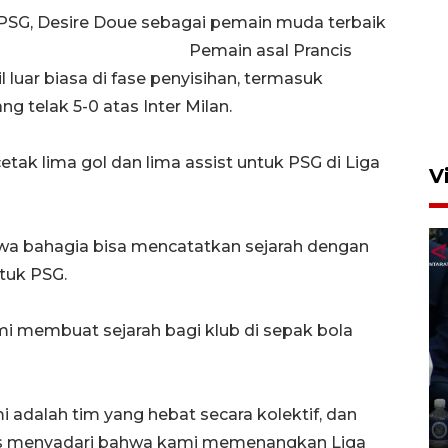
PSG, Desire Doue sebagai pemain muda terbaik
Semangat belajar anak
Pemain asal Prancis
transmigran desa terpencil
il luar biasa di fase penyisihan, termasuk
Kerinci
g telak 5-0 atas Inter Milan.
4 Agustus 2026 11:37
ak lima gol dan lima assist untuk PSG di Liga
V
wa bahagia bisa mencatatkan sejarah dengan
tuk PSG.
ami membuat sejarah bagi klub di sepak bola
LPKA Klas I Kupang
prioritaskan pendidikan bagi
anak binaan
 adalah tim yang hebat secara kolektif, dan
7 Agustus 2026 23:25
us menyadari bahwa kami memenangkan Liga