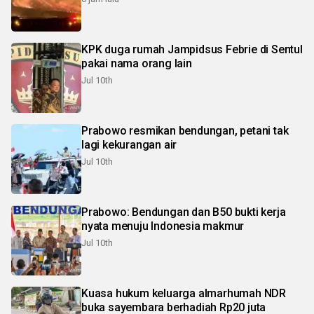
KPK duga rumah Jampidsus Febrie di Sentul
pakai nama orang lain
Jul 10th
Prabowo resmikan bendungan, petani tak
lagi kekurangan air
Jul 10th
Prabowo: Bendungan dan B50 bukti kerja
nyata menuju Indonesia makmur
Jul 10th
Kuasa hukum keluarga almarhumah NDR
buka sayembara berhadiah Rp20 juta