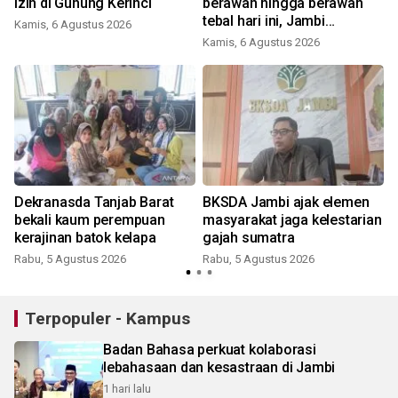
izin di Gunung Kerinci
berawan hingga berawan
tebal hari ini, Jambi
Kamis, 6 Agustus 2026
berpotensi hujan ringan
Kamis, 6 Agustus 2026
Dekranasda Tanjab Barat
BKSDA Jambi ajak elemen
bekali kaum perempuan
masyarakat jaga kelestarian
kerajinan batok kelapa
gajah sumatra
Rabu, 5 Agustus 2026
Rabu, 5 Agustus 2026
Terpopuler - Kampus
Badan Bahasa perkuat kolaborasi
lebahasaan dan kesastraan di Jambi
1 hari lalu