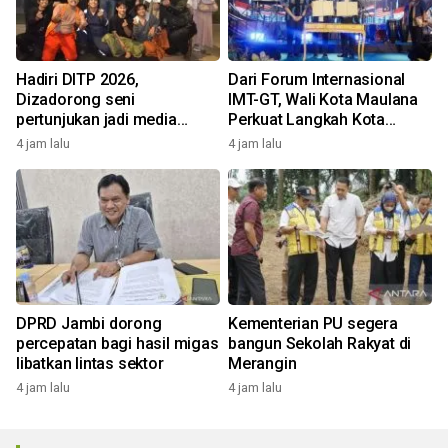
Hadiri DITP 2026,
Dari Forum Internasional
Dizadorong seni
IMT-GT, Wali Kota Maulana
pertunjukan jadi media
Perkuat Langkah Kota
edukasi Kota Ramah
Jambi Menuju Green City
4 jam lalu
4 jam lalu
Lingkungan
DPRD Jambi dorong
Kementerian PU segera
percepatan bagi hasil migas
bangun Sekolah Rakyat di
libatkan lintas sektor
Merangin
4 jam lalu
4 jam lalu