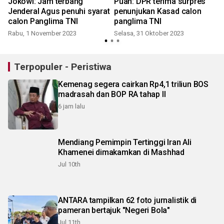
Jokowi: Jam terbang
Puan: DPR terima surpres
Jenderal Agus penuhi syarat
penunjukan Kasad calon
calon Panglima TNI
panglima TNI
Rabu, 1 November 2023
Selasa, 31 Oktober 2023
Terpopuler - Peristiwa
Kemenag segera cairkan Rp4,1 triliun BOS
madrasah dan BOP RA tahap II
6 jam lalu
Mendiang Pemimpin Tertinggi Iran Ali
Khamenei dimakamkan di Mashhad
Jul 10th
ANTARA tampilkan 62 foto jurnalistik di
pameran bertajuk "Negeri Bola"
Jul 11th