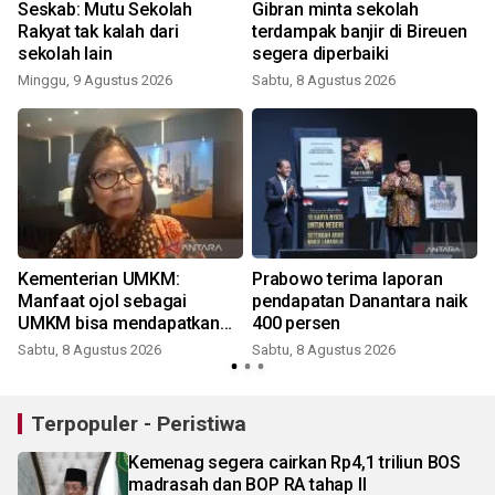
i
Seskab: Mutu Sekolah
Gibran minta sekolah
Rakyat tak kalah dari
terdampak banjir di Bireuen
sekolah lain
segera diperbaiki
Minggu, 9 Agustus 2026
Sabtu, 8 Agustus 2026
Kementerian UMKM:
Prabowo terima laporan
Manfaat ojol sebagai
pendapatan Danantara naik
UMKM bisa mendapatkan
400 persen
KUR
Sabtu, 8 Agustus 2026
Sabtu, 8 Agustus 2026
Terpopuler - Peristiwa
Kemenag segera cairkan Rp4,1 triliun BOS
madrasah dan BOP RA tahap II