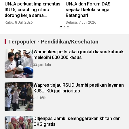
UNJA perkuat Implementasi
UNJA dan Forum DAS
IKU 5, coaching clinic
sepakat kelola sungai
dorong kerja sama
Batanghari
m
berdampak nyata
Rabu, 8 Juli 2026
Selasa, 7 Juli 2026
S
Terpopuler - Pendidikan/Kesehatan
Wamenkes perkirakan jumlah kasus katarak
melebihi 600.000 kasus
22 jam lalu
Wapres tinjau RSUD Jambi pastikan layanan
KJSU-KIA jadi prioritas
Jul 16th
Ditjenpas Jambi selenggarakan khitan dan
CKG gratis