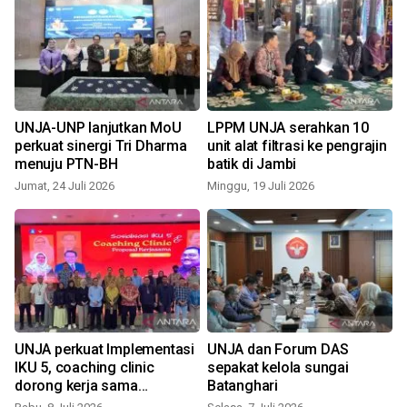
UNJA-UNP lanjutkan MoU
LPPM UNJA serahkan 10
perkuat sinergi Tri Dharma
unit alat filtrasi ke pengrajin
menuju PTN-BH
batik di Jambi
K
Jumat, 24 Juli 2026
Minggu, 19 Juli 2026
UNJA perkuat Implementasi
UNJA dan Forum DAS
IKU 5, coaching clinic
sepakat kelola sungai
dorong kerja sama
Batanghari
m
berdampak nyata