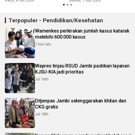
Rabu, 8 Juli 2026
Selasa, 7 Juli 2026
S
Terpopuler - Pendidikan/Kesehatan
Wamenkes perkirakan jumlah kasus katarak
melebihi 600.000 kasus
1 hari lalu
Wapres tinjau RSUD Jambi pastikan layanan
KJSU-KIA jadi prioritas
Jul 16th
Ditjenpas Jambi selenggarakan khitan dan
CKG gratis
Jul 18th