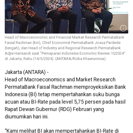
Head of Macroeconomic and Financial Market Research PermataBank
Faisal Rachman (kiri), Chief Economist PermataBank Josua Pardede
(tengah), dan Head of Industry and Regional Research PermataBank
Adjie Harisandi saat "Pemaparan Indonesia Economic Review 1Q2024"
di Jakarta, Rabu (14/5/2024). (ANTARA/Rizka Khaerunnisa)
Jakarta (ANTARA) -
Head of Macroeconomics and Market Research
PermataBank Faisal Rachman memproyeksikan Bank
Indonesia (BI) tetap mempertahankan suku bunga
acuan atau BI-Rate pada level 5,75 persen pada hasil
Rapat Dewan Gubernur (RDG) Februari yang
diumumkan hari ini.
“Kami melihat BI akan mempertahankan BI-Rate di