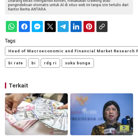
Dilarang keras mengambil konten, melakukan crawling atau
pengindeksan otomatis untuk AI di situs web ini tanpa izin tertulis dari
Kantor Berita ANTARA.
Tags:
Head of Macroeconomic and Financial Market Research
bi rate
bi
rdg ri
suku bunga
Terkait