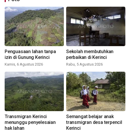
Penguasaan lahan tanpa
Sekolah membutuhkan
izin di Gunung Kerinci
perbaikan di Kerinci
Kamis, 6 Agustus 2026
Rabu, 5 Agustus 2026
Transmigran Kerinci
Semangat belajar anak
menunggu penyelesaian
transmigran desa terpencil
hak lahan
Kerinci