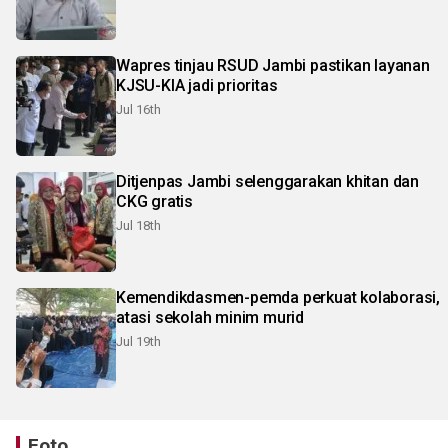
Wapres tinjau RSUD Jambi pastikan layanan
KJSU-KIA jadi prioritas
Jul 16th
Ditjenpas Jambi selenggarakan khitan dan
CKG gratis
Jul 18th
Kemendikdasmen-pemda perkuat kolaborasi,
atasi sekolah minim murid
Jul 19th
Foto