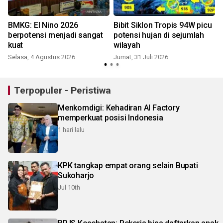
n
BMKG: El Nino 2026
Bibit Siklon Tropis 94W picu
berpotensi menjadi sangat
potensi hujan di sejumlah
kuat
wilayah
Selasa, 4 Agustus 2026
Jumat, 31 Juli 2026
K
Terpopuler - Peristiwa
Menkomdigi: Kehadiran AI Factory
memperkuat posisi Indonesia
1 hari lalu
KPK tangkap empat orang selain Bupati
Sukoharjo
Jul 10th