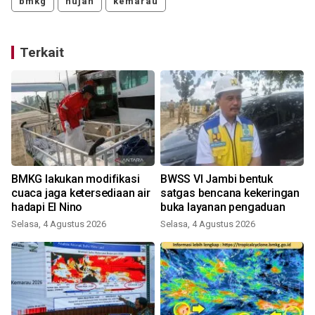
bmkg
hujan
kemarau
Terkait
BMKG lakukan modifikasi
BWSS VI Jambi bentuk
l
cuaca jaga ketersediaan air
satgas bencana kekeringan
hadapi El Nino
buka layanan pengaduan
Selasa, 4 Agustus 2026
Selasa, 4 Agustus 2026
S