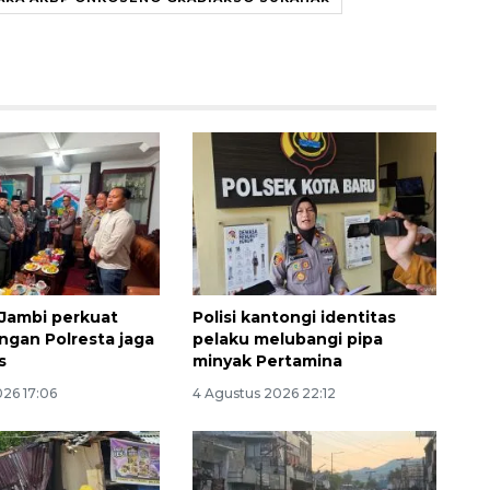
Memberantas kejahatan
jalanan Jakarta
2026-08-05 18:00:00
Jambi perkuat
Polisi kantongi identitas
engan Polresta jaga
pelaku melubangi pipa
s
minyak Pertamina
026 17:06
4 Agustus 2026 22:12