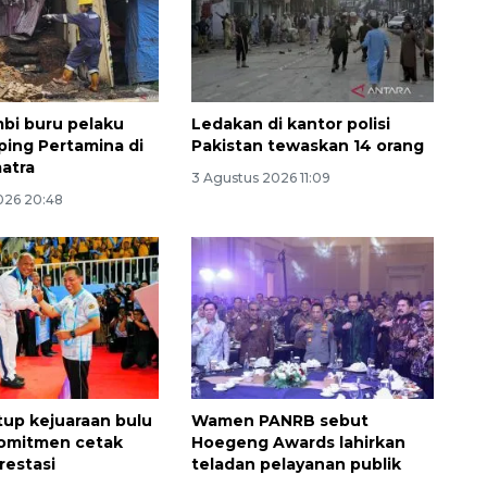
mbi buru pelaku
Ledakan di kantor polisi
pping Pertamina di
Pakistan tewaskan 14 orang
matra
3 Agustus 2026 11:09
026 20:48
utup kejuaraan bulu
Wamen PANRB sebut
komitmen cetak
Hoegeng Awards lahirkan
restasi
teladan pelayanan publik