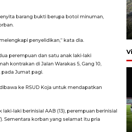
menyita barang bukti berupa botol minuman,
Penyusutan debit air Sungai
Batang Tembesi di Jambi
orban.
3 Agustus 2026 10:57
melengkapi penyelidikan,” kata dia.
V
 dua perempuan dan satu anak laki-laki
ah kontrakan di Jalan Warakas 5, Gang 10,
, pada Jumat pagi.
n dibawa ke RSUD Koja untuk mendapatkan
1.700 SPPG di daerah stunting
aki-laki berinisial AAB (13), perempuan berinisial
beroperasi di pekan kedua
7). Sementara korban yang selamat itu pria
Agustus
6 jam lalu