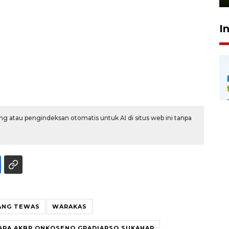
I
g atau pengindeksan otomatis untuk AI di situs web ini tanpa
ANG TEWAS
WARAKAS
ARA AKBP ONKOSENO GRADIARSO SUKAHAR