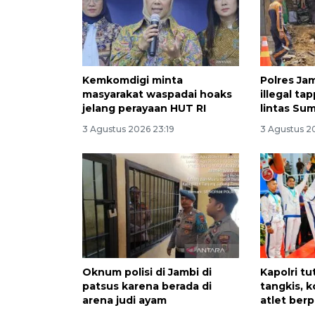
Kemkomdigi minta
Polres Ja
masyarakat waspadai hoaks
illegal ta
jelang perayaan HUT RI
lintas Su
3 Agustus 2026 23:19
3 Agustus 2
Oknum polisi di Jambi di
Kapolri t
patsus karena berada di
tangkis, 
arena judi ayam
atlet berp