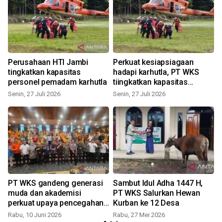
i
Perusahaan HTI Jambi
Perkuat kesiapsiagaan
tingkatkan kapasitas
hadapi karhutla, PT WKS
personel pemadam karhutla
tiingkatkan kapasitas
personel pemadam
Senin, 27 Juli 2026
Senin, 27 Juli 2026
S
h
PT WKS gandeng generasi
Sambut Idul Adha 1447 H,
muda dan akademisi
PT WKS Salurkan Hewan
perkuat upaya pencegahan
Kurban ke 12 Desa
dan deteksi dini karhutla
Rabu, 10 Juni 2026
Rabu, 27 Mei 2026