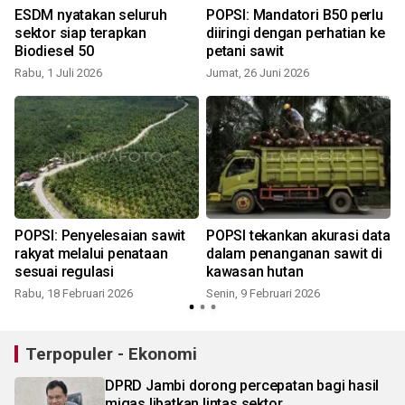
ESDM nyatakan seluruh
POPSI: Mandatori B50 perlu
sektor siap terapkan
diiringi dengan perhatian ke
Biodiesel 50
petani sawit
Rabu, 1 Juli 2026
Jumat, 26 Juni 2026
S
n
POPSI: Penyelesaian sawit
POPSI tekankan akurasi data
3
rakyat melalui penataan
dalam penanganan sawit di
sesuai regulasi
kawasan hutan
Rabu, 18 Februari 2026
Senin, 9 Februari 2026
Terpopuler - Ekonomi
DPRD Jambi dorong percepatan bagi hasil
migas libatkan lintas sektor