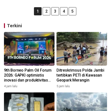
1
2
3
4
5
Terkini
9th Borneo Palm Oil Forum
Ditreskrimsus Polda Jambi
2026: GAPKI optimistis
tertibkan PETI di Kawasan
inovasi dan produktivitas
Geopark Merangin
perkuat masa depan Sawit
4 jam lalu
5 jam lalu
Indonesia