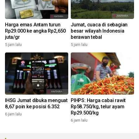
Harga emas Antam turun
Jumat, cuaca di sebagian
Rp29.000 ke angka Rp2,650
besar wilayah Indonesia
juta/gr
berawan tebal
5 jam lalu
5 jam lalu
IHSG Jumat dibuka menguat
PIHPS: Harga cabai rawit
8,67 poin ke posisi 6.352
Rp58.750/kg, telur ayam
Rp29.500/kg
6 jam lalu
6 jam lalu