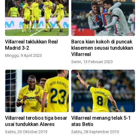
Villarreal taklukkan Real
Barca kian kokoh di puncak
Madrid 3-2
klasemen seusai tundukkan
Villarreal
Minggu, 9 April 2023
Senin, 13 Februari 2023
J
Villarreal terobos tiga besar
Villarreal menang telak 5-1
usai tundukkan Alaves
atas Betis
Sabtu, 26 Oktober 2019
Sabtu, 28 September 2019
S