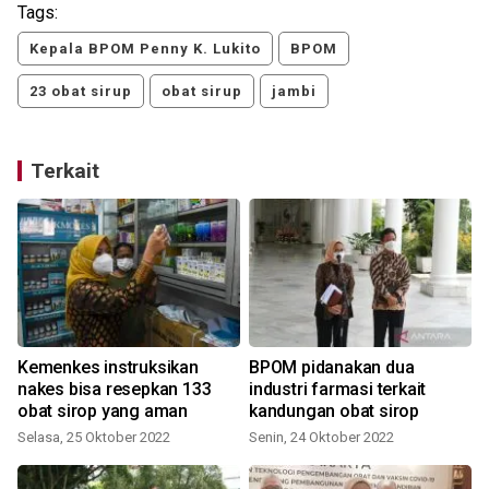
Tags:
Kepala BPOM Penny K. Lukito
BPOM
23 obat sirup
obat sirup
jambi
Terkait
M
Kemenkes instruksikan
BPOM pidanakan dua
nakes bisa resepkan 133
industri farmasi terkait
obat sirop yang aman
kandungan obat sirop
Selasa, 25 Oktober 2022
Senin, 24 Oktober 2022
S