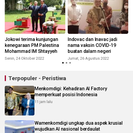
Jokowi terima kunjungan
Indovac dan Inavac jadi
kenegaraan PM Palestina
nama vaksin COVID-19
Mohammad IM Shtayyeh
buatan dalam negeri
J
Senin, 24 Oktober 2022
Jumat, 26 Agustus 2022
Terpopuler - Peristiwa
Menkomdigi: Kehadiran AI Factory
memperkuat posisi Indonesia
11 jam lalu
Wamenkomdigi ungkap dua aspek krusial
wujudkan AI nasional berdaulat