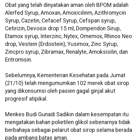
Obat yang telah dinyatakan aman oleh BPOM adalah
Alerfed Syrup, Amoxan, Amoxicilinm, Azithromycin
Syrup, Cazetin, Cefacef Syrup, Cefspan syrup,
Cetirizin, Devosix drop 15 ml, Domperidon Sirup,
Etamox syrup, Interzinc, Nytex, Omemox, Rhinos Neo
drop, Vestein (Erdostein), Yusimox, Zinc Syrup,
Zincpro syrup, Zibramax, Renalyte, Amoksisilin, dan
Eritromisin.
Sebelumnya, Kementerian Kesehatan pada Jumat
(21/10) telah mengumumkan 102 merek obat sirop
yang dikonsumsi oleh pasien gagal ginjal akut
progresif atipikal.
Menkes Budi Gunadi Sadikin dalam kesempatan itu
mengatakan bahan polietilen glikol sebenarnya tidak
berbahaya sebagai pelarut obat sirop selama berada
pada ambang batas aman.