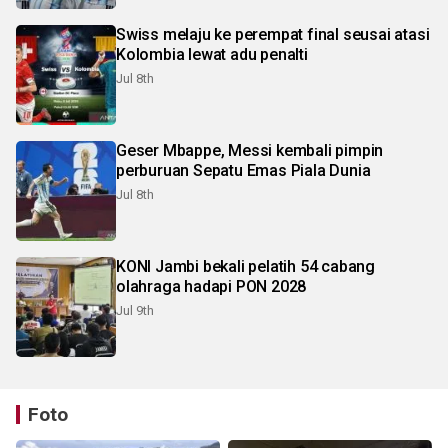
Swiss melaju ke perempat final seusai atasi
Kolombia lewat adu penalti
Jul 8th
Geser Mbappe, Messi kembali pimpin
perburuan Sepatu Emas Piala Dunia
Jul 8th
KONI Jambi bekali pelatih 54 cabang
olahraga hadapi PON 2028
Jul 9th
Foto