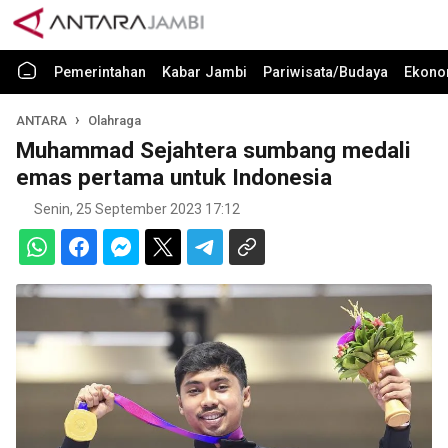
Pemerintahan
Kabar Jambi
Pariwisata/Budaya
Ekono
ANTARA
Olahraga
Muhammad Sejahtera sumbang medali
emas pertama untuk Indonesia
Senin, 25 September 2023 17:12