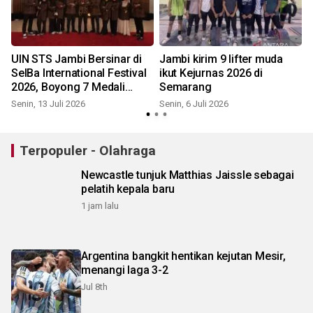
UIN STS Jambi Bersinar di
Jambi kirim 9 lifter muda
SeIBa International Festival
ikut Kejurnas 2026 di
2026, Boyong 7 Medali
Semarang
Emas dari 7 Lomba yang
Senin, 13 Juli 2026
Senin, 6 Juli 2026
diikuti
Terpopuler - Olahraga
Newcastle tunjuk Matthias Jaissle sebagai
pelatih kepala baru
1 jam lalu
Argentina bangkit hentikan kejutan Mesir,
menangi laga 3-2
Jul 8th