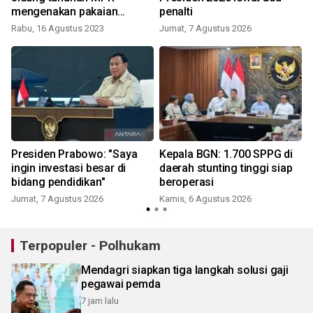
mengenakan pakaian
penalti
Maluku
Rabu, 16 Agustus 2023
Jumat, 7 Agustus 2026
Presiden Prabowo: "Saya
Kepala BGN: 1.700 SPPG di
ingin investasi besar di
daerah stunting tinggi siap
bidang pendidikan"
beroperasi
Jumat, 7 Agustus 2026
Kamis, 6 Agustus 2026
Terpopuler - Polhukam
Mendagri siapkan tiga langkah solusi gaji
pegawai pemda
7 jam lalu