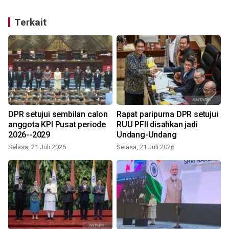
Terkait
DPR setujui sembilan calon
Rapat paripurna DPR setujui
anggota KPI Pusat periode
RUU PFII disahkan jadi
2026--2029
Undang-Undang
Selasa, 21 Juli 2026
Selasa, 21 Juli 2026
R