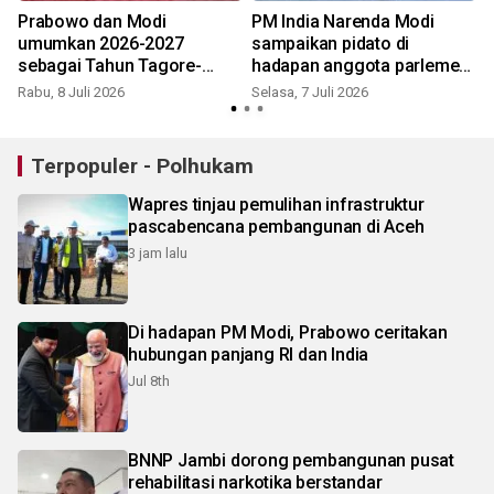
Prabowo dan Modi
PM India Narenda Modi
umumkan 2026-2027
sampaikan pidato di
sebagai Tahun Tagore-
hadapan anggota parlemen
Dewantara
RI
Rabu, 8 Juli 2026
Selasa, 7 Juli 2026
Terpopuler - Polhukam
Wapres tinjau pemulihan infrastruktur
pascabencana pembangunan di Aceh
3 jam lalu
Di hadapan PM Modi, Prabowo ceritakan
hubungan panjang RI dan India
Jul 8th
BNNP Jambi dorong pembangunan pusat
rehabilitasi narkotika berstandar