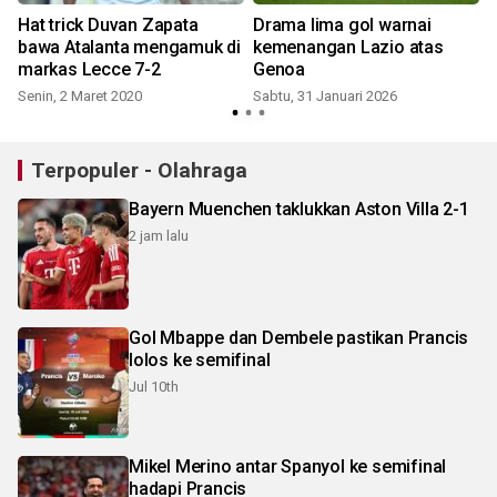
Hat trick Duvan Zapata
Drama lima gol warnai
n
bawa Atalanta mengamuk di
kemenangan Lazio atas
markas Lecce 7-2
Genoa
Senin, 2 Maret 2020
Sabtu, 31 Januari 2026
Terpopuler - Olahraga
Bayern Muenchen taklukkan Aston Villa 2-1
2 jam lalu
Gol Mbappe dan Dembele pastikan Prancis
lolos ke semifinal
Jul 10th
Mikel Merino antar Spanyol ke semifinal
hadapi Prancis