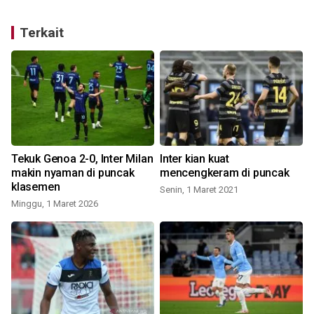
Terkait
Tekuk Genoa 2-0, Inter Milan
Inter kian kuat
makin nyaman di puncak
mencengkeram di puncak
klasemen
Senin, 1 Maret 2021
Minggu, 1 Maret 2026
S