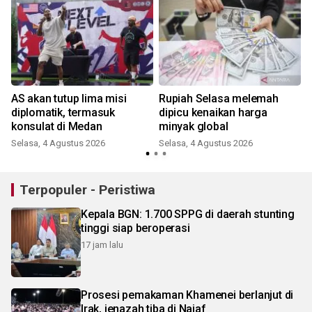
AS akan tutup lima misi
Rupiah Selasa melemah
diplomatik, termasuk
dipicu kenaikan harga
konsulat di Medan
minyak global
Selasa, 4 Agustus 2026
Selasa, 4 Agustus 2026
K
Terpopuler - Peristiwa
Kepala BGN: 1.700 SPPG di daerah stunting
tinggi siap beroperasi
17 jam lalu
Prosesi pemakaman Khamenei berlanjut di
Irak, jenazah tiba di Najaf