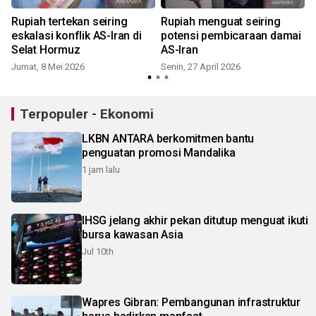
Rupiah tertekan seiring
Rupiah menguat seiring
eskalasi konflik AS-Iran di
potensi pembicaraan damai
Selat Hormuz
AS-Iran
Jumat, 8 Mei 2026
Senin, 27 April 2026
S
Terpopuler - Ekonomi
LKBN ANTARA berkomitmen bantu
penguatan promosi Mandalika
1 jam lalu
IHSG jelang akhir pekan ditutup menguat ikuti
bursa kawasan Asia
Jul 10th
Wapres Gibran: Pembangunan infrastruktur