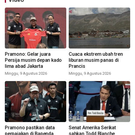
Pramono: Gelar juara
Cuaca ekstrem ubah tren
Persija musim depan kado
liburan musim panas di
lima abad Jakarta
Prancis
Minggu, 9 Agustus 2026
Minggu, 9 Agustus 2026
Pramono pastikan data
Senat Amerika Serikat
perpajakan di Bapenda
sahkan Todd Blanche