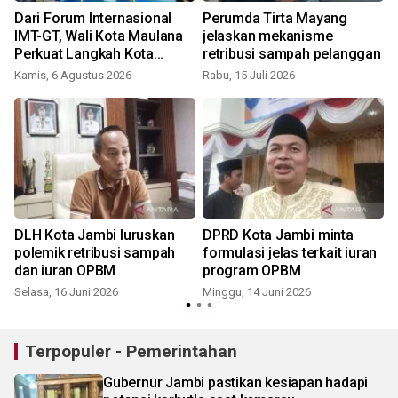
Dari Forum Internasional
Perumda Tirta Mayang
Pe
IMT-GT, Wali Kota Maulana
jelaskan mekanisme
Perkuat Langkah Kota
retribusi sampah pelanggan
Jambi Menuju Green City
Kamis, 6 Agustus 2026
Rabu, 15 Juli 2026
S
DLH Kota Jambi luruskan
DPRD Kota Jambi minta
polemik retribusi sampah
formulasi jelas terkait iuran
dan iuran OPBM
program OPBM
Selasa, 16 Juni 2026
Minggu, 14 Juni 2026
K
Terpopuler - Pemerintahan
Gubernur Jambi pastikan kesiapan hadapi