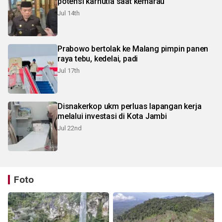
potensi karhutla saat kemarau
Jul 14th
Prabowo bertolak ke Malang pimpin panen
raya tebu, kedelai, padi
Jul 17th
Disnakerkop ukm perluas lapangan kerja
melalui investasi di Kota Jambi
Jul 22nd
Foto