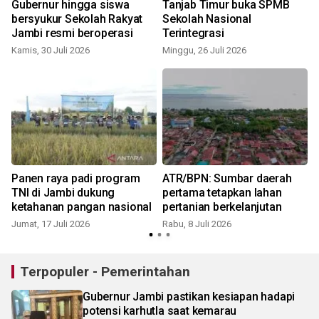
Gubernur hingga siswa
Tanjab Timur buka SPMB
bersyukur Sekolah Rakyat
Sekolah Nasional
Jambi resmi beroperasi
Terintegrasi
Kamis, 30 Juli 2026
Minggu, 26 Juli 2026
S
Panen raya padi program
ATR/BPN: Sumbar daerah
TNI di Jambi dukung
pertama tetapkan lahan
ketahanan pangan nasional
pertanian berkelanjutan
Jumat, 17 Juli 2026
Rabu, 8 Juli 2026
R
Terpopuler - Pemerintahan
Gubernur Jambi pastikan kesiapan hadapi
potensi karhutla saat kemarau