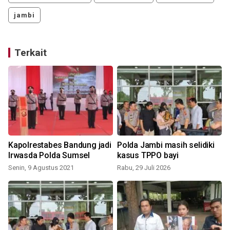
jambi
Terkait
u
Kapolrestabes Bandung jadi
Polda Jambi masih selidiki
Irwasda Polda Sumsel
kasus TPPO bayi
Senin, 9 Agustus 2021
Rabu, 29 Juli 2026
S