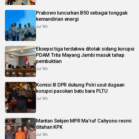
Prabowo luncurkan B50 sebagai tonggak
kemandirian energi
Jul 9th
Eksepsi tiga terdakwa ditolak sidang korupsi
PDAM Trita Mayang Jambi masuk tahap
pembuktian
Jul 9th
Komisi III DPR dukung Polri usut dugaan
korupsi pasokan batu bara PLTU
Jul 9th
Mantan Sekjen MPR Ma'ruf Cahyono resmi
ditahan KPK
Jul 9th