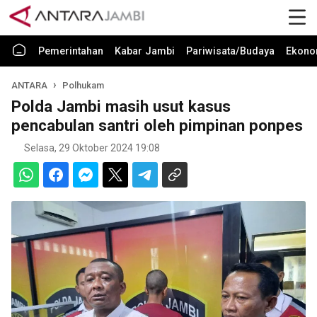
Pemerintahan
Kabar Jambi
Pariwisata/Budaya
Ekono
ANTARA
Polhukam
Polda Jambi masih usut kasus
pencabulan santri oleh pimpinan ponpes
Selasa, 29 Oktober 2024 19:08