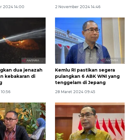
r 2024 14:00
2 November 2024 14:46
ngkan dua jenazah
Kemlu RI pastikan segera
n kebakaran di
pulangkan 6 ABK WNI yang
Ekonomi triwulan II-2026
g
tenggelam di Jepang
tumbuh 5,29 persen
 10:56
28 Maret 2024 09:45
2026-08-06 18:45:00