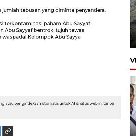
jumlah tebusan yang diminta penyandera.
si terkontaminasi paham Abu Sayyaf
Penyusutan debit air Sungai
an Abu Sayyaf bentrok, tujuh tewas
Batang Tembesi di Jambi
n waspadai Kelompok Abu Sayya
3 Agustus 2026 10:57
V
g atau pengindeksan otomatis untuk AI di situs web ini tanpa
Menkum ungkap alasan
pemerintah perketat
naturalisasi WNA