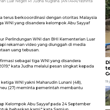
an Luar Negeri RI Judha Nugraha. (ANTARA/Yashinta
a terus berkooordinasi dengan otoritas Malaysia
iga WNI yang disandera kelompok Abu Sayyaf
tur Perlindungan WNI dan BHI Kementerian Luar
api rekaman video yang diunggah di media
intaan uang tebusan.
firmasi sebagai tiga WNI yang disandera
D
19," kata Judha melalui pesan singkat kepada
t
G
19 
, ketiga WNI yakni Maharudin Lunani (48),
neu (27) meminta pemerintah membantu
gkap Kelompok Abu Sayyaf pada 24 September
untuk bebaskan kami," kata Samiun