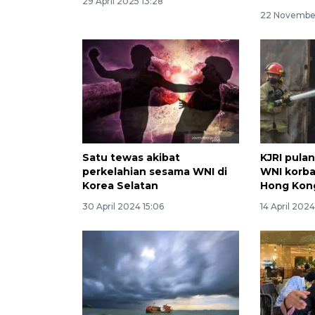
29 April 2025 13:28
22 Novembe
Satu tewas akibat
KJRI pula
perkelahian sesama WNI di
WNI korba
Korea Selatan
Hong Kon
30 April 2024 15:06
14 April 2024