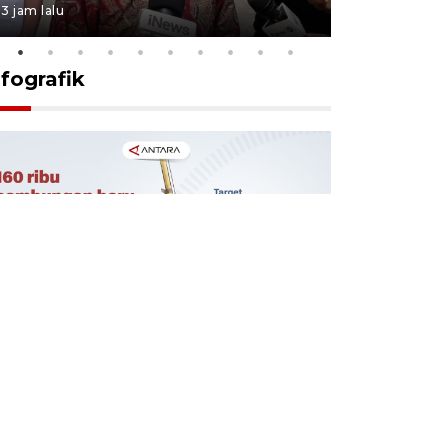
3 jam lalu
6 jam lalu
nfografik