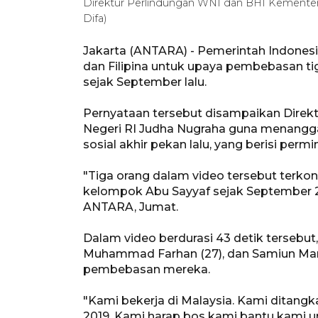
Direktur Perlindungan WNI dan BHI Kementeri
Difa)
Jakarta (ANTARA) - Pemerintah Indonesi
dan Filipina untuk upaya pembebasan t
sejak September lalu.
Pernyataan tersebut disampaikan Direk
Negeri RI Judha Nugraha guna menangg
sosial akhir pekan lalu, yang berisi perm
"Tiga orang dalam video tersebut terkon
kelompok Abu Sayyaf sejak September 20
ANTARA, Jumat.
Dalam video berdurasi 43 detik tersebut
Muhammad Farhan (27), dan Samiun Ma
pembebasan mereka.
"Kami bekerja di Malaysia. Kami ditan
2019. Kami harap bos kami bantu kami 