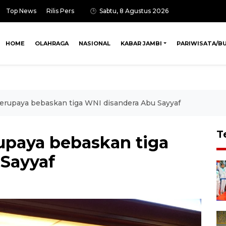
Top News
Rilis Pers
Sabtu, 8 Agustus 2026
HOME
OLAHRAGA
NASIONAL
KABAR JAMBI
PARIWISATA/B
berupaya bebaskan tiga WNI disandera Abu Sayyaf
T
rupaya bebaskan tiga
Sayyaf