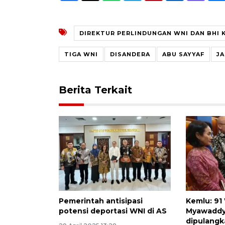
DIREKTUR PERLINDUNGAN WNI DAN BHI 
TIGA WNI
DISANDERA
ABU SAYYAF
J
Berita Terkait
Pemerintah antisipasi
Kemlu: 91
potensi deportasi WNI di AS
Myawaddy
dipulang