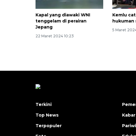
Kapal yang diawaki WNI
Kemlu cat
tenggelam di perairan
hukuman m
Jepang
5 Maret 2024
22 Maret 2024 10:23
Terkini
Pemer
Top News
Kabar
Terpopuler
Pariw