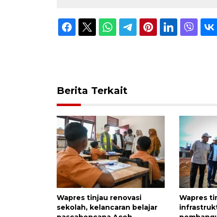
Berita Terkait
Wapres tinjau renovasi
Wapres ti
sekolah, kelancaran belajar
infrastru
pascabencana Aceh
pembangu