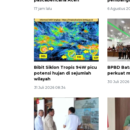
17 jam lalu
6 Agustus 20
Bibit Siklon Tropis 94W picu
BPBD Bata
potensi hujan di sejumlah
perkuat m
wilayah
30 Juli 2026
31 Juli 2026 08:34