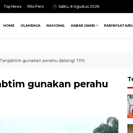
Top News
Rilis Pers
Sabtu, 8 Agustus 2026
HOME
OLAHRAGA
NASIONAL
KABAR JAMBI
PARIWISATA/B
Tanjabtim gunakan perahu datangi TPS
T
abtim gunakan perahu