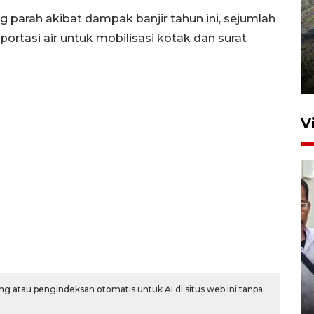
 parah akibat dampak banjir tahun ini, sejumlah
rtasi air untuk mobilisasi kotak dan surat
Penyusutan debit air Sungai
Batang Tembesi di Jambi
3 Agustus 2026 10:57
V
Menkum ungkap alasan
pemerintah perketat
naturalisasi WNA
g atau pengindeksan otomatis untuk AI di situs web ini tanpa
12 jam lalu