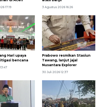
26 17:19
3 Agustus 2026 16:26
ng Hari upaya
Prabowo resmikan Stasiun
Awas penipuan berbasis AI
itigasi bencana
Tawang, lanjut jajal
Nusantara Explorer
2026-08-07 13:45:00
 13:47
30 Juli 2026 12:37