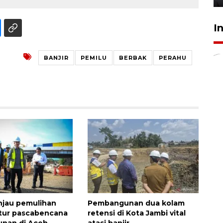
I
BANJIR
PEMILU
BERBAK
PERAHU
njau pemulihan
Pembangunan dua kolam
ktur pascabencana
retensi di Kota Jambi vital
nan di Aceh
atasi banjir