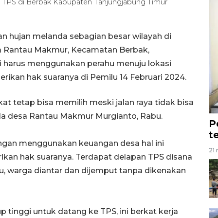
TPS di Berbak Kabupaten Tanjungjabung Timur
an hujan melanda sebagian besar wilayah di
sa Rantau Makmur, Kecamatan Berbak,
i harus menggunakan perahu menuju lokasi
kan hak suaranya di Pemilu 14 Februari 2024.
t tetap bisa memilih meski jalan raya tidak bisa
pala desa Rantau Makmur Murgianto, Rabu.
P
t
engan menggunakan keuangan desa hal ini
21 
ikan hak suaranya. Terdapat delapan TPS disana
, warga diantar dan dijemput tanpa dikenakan
 tinggi untuk datang ke TPS, ini berkat kerja