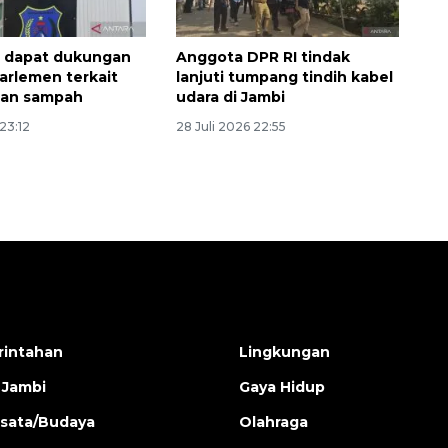
r dapat dukungan
Anggota DPR RI tindak
arlemen terkait
lanjuti tumpang tindih kabel
an sampah
udara di Jambi
 23:12
28 Juli 2026 22:55
intahan
Lingkungan
 Jambi
Gaya Hidup
isata/Budaya
Olahraga