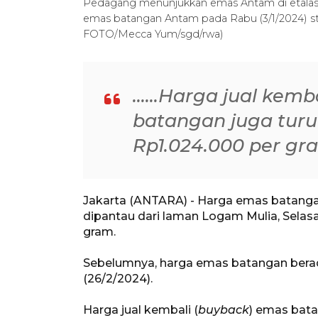
Pedagang menunjukkan emas Antam di etalase t
emas batangan Antam pada Rabu (3/1/2024) st
FOTO/Mecca Yum/sgd/rwa)
......Harga jual kem
batangan juga turu
Rp1.024.000 per gram 
Jakarta (ANTARA) - Harga emas batang
dipantau dari laman Logam Mulia, Selasa
gram.
Sebelumnya, harga emas batangan berada
(26/2/2024).
Harga jual kembali (
buyback
) emas bata