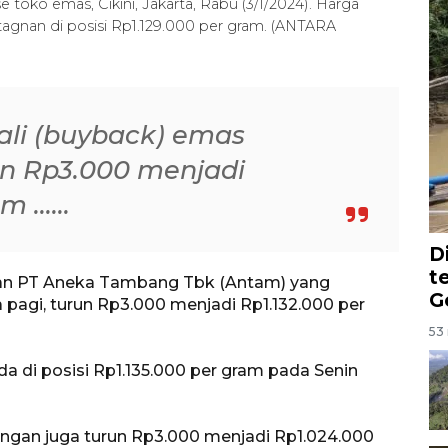
oko emas, Cikini, Jakarta, Rabu (3/1/2024). Harga
agnan di posisi Rp1.129.000 per gram. (ANTARA
bali (buyback) emas
n Rp3.000 menjadi
......
D
t
an PT Aneka Tambang Tbk (Antam) yang
G
 pagi, turun Rp3.000 menjadi Rp1.132.000 per
53 
 di posisi Rp1.135.000 per gram pada Senin
ngan juga turun Rp3.000 menjadi Rp1.024.000