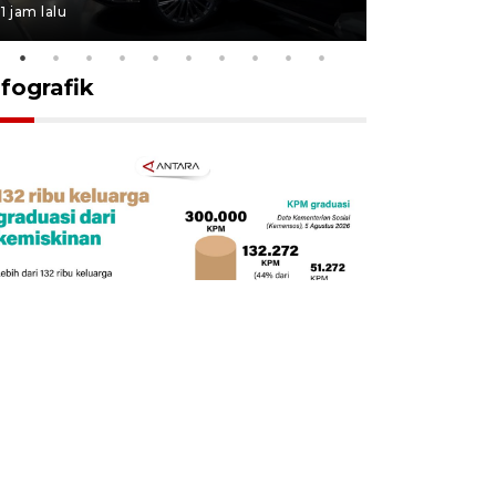
1 jam lalu
10 jam lalu
nfografik