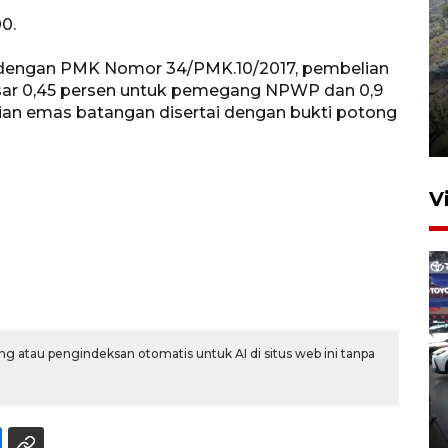
0.
i dengan PMK Nomor 34/PMK.10/2017, pembelian
Penyusutan debit air Sungai
ar 0,45 persen untuk pemegang NPWP dan 0,9
Batang Tembesi di Jambi
an emas batangan disertai dengan bukti potong
3 Agustus 2026 10:57
V
g atau pengindeksan otomatis untuk AI di situs web ini tanpa
407 Mal di Indonesia hadirkan
program diskon Agustus
hingga 80 persen