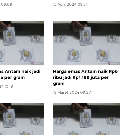
4 09:08
13 April 2024 09:54
s Antam naik jadi
Harga emas Antam naik Rp6
Vaksin HPV untuk siswa laki-
ta per gram
ribu jadi Rp1,199 juta per
laki
gram
4 10:18
2026-08-06 06:30:00
19 Maret 2024 09:27