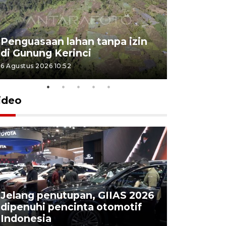
Penguasaan lahan tanpa izin
Sekolah
di Gunung Kerinci
perbaikan
6 Agustus 2026 10:52
5 Agustus 202
ideo
Jelang penutupan, GIIAS 2026
Menang d
dipenuhi pencinta otomotif
Persebaya
Indonesia
Presiden