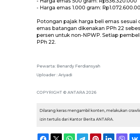
- Harga emas 500 gram: Rp536.320.000
- Harga emas 1.000 gram: Rp1.072.600.00
Potongan pajak harga beli emas sesua
emas batangan dikenakan PPh 22 sebes
persen untuk non-NPWP. Setiap pembeli
PPh 22.
Pewarta: Benardy Ferdiansyah
Uploader : Ariyadi
COPYRIGHT © ANTARA 2026
Dilarang keras mengambil konten, melakukan crawlin
izin tertulis dari Kantor Berita ANTARA.