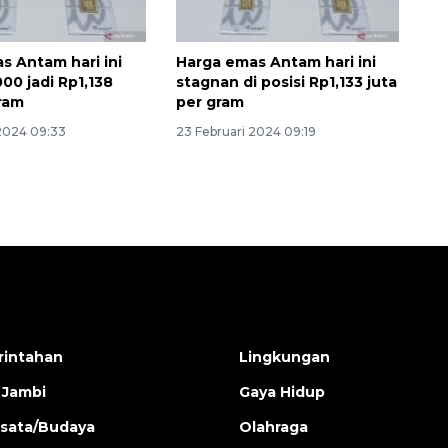
s Antam hari ini
Harga emas Antam hari ini
00 jadi Rp1,138
stagnan di posisi Rp1,133 juta
gram
per gram
 2024 09:33
23 Februari 2024 09:19
intahan
Lingkungan
 Jambi
Gaya Hidup
isata/Budaya
Olahraga