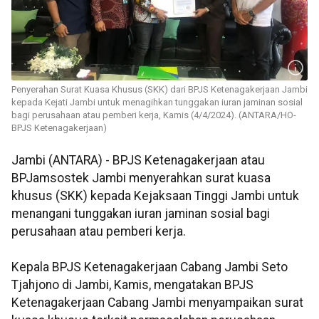
Penyerahan Surat Kuasa Khusus (SKK) dari BPJS Ketenagakerjaan Jambi
kepada Kejati Jambi untuk menagihkan tunggakan iuran jaminan sosial
bagi perusahaan atau pemberi kerja, Kamis (4/4/2024). (ANTARA/HO-
BPJS Ketenagakerjaan)
Jambi (ANTARA) - BPJS Ketenagakerjaan atau
BPJamsostek Jambi menyerahkan surat kuasa
khusus (SKK) kepada Kejaksaan Tinggi Jambi untuk
menangani tunggakan iuran jaminan sosial bagi
perusahaan atau pemberi kerja.
Kepala BPJS Ketenagakerjaan Cabang Jambi Seto
Tjahjono di Jambi, Kamis, mengatakan BPJS
Ketenagakerjaan Cabang Jambi menyampaikan surat