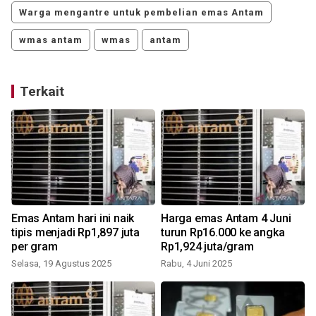
Warga mengantre untuk pembelian emas Antam
wmas antam
wmas
antam
Terkait
Emas Antam hari ini naik
Harga emas Antam 4 Juni
tipis menjadi Rp1,897 juta
turun Rp16.000 ke angka
per gram
Rp1,924 juta/gram
Selasa, 19 Agustus 2025
Rabu, 4 Juni 2025
K