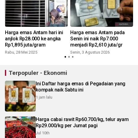
Harga emas Antam hari ini
Harga emas Antam pada
e
anjlok Rp28.000 ke angka
Senin ini naik Rp7.000
Rp1,895 juta/gram
menjadi Rp2,610 juta/gr
K
Rabu, 28 Mei 2025
Senin, 3 Agustus 2026
Terpopuler - Ekonomi
Ini Daftar harga emas di Pegadaian yang
kompak naik Sabtu ini
1 jam lalu
Harga cabai rawit Rp60.700/kg, telur ayam
Rp29.000/kg per Jumat pagi
Jul 10th