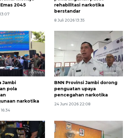
 Emas 2045
rehabilitasi narkotika
berstandar
 13:07
8 Juli 2026 13:35
Memberantas kejahatan
jalanan Jakarta
a Jambi
BNN Provinsi Jambi dorong
2026-08-05 18:00:00
an pola
penguatan upaya
an
pencegahan narkotika
unaan narkotika
24 Juni 2026 22:08
 16:34