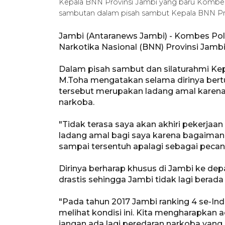
Kepala BNN Provinsi Jambi yang baru Kombes
sambutan dalam pisah sambut Kepala BNN Prov
Jambi (Antaranews Jambi) - Kombes Pol
Narkotika Nasional (BNN) Provinsi Jamb
Dalam pisah sambut dan silaturahmi Kep
M.Toha mengatakan selama dirinya bert
tersebut merupakan ladang amal karen
narkoba.
"Tidak terasa saya akan akhiri pekerjaan
ladang amal bagi saya karena bagaiman
sampai tersentuh apalagi sebagai pecan
Dirinya berharap khusus di Jambi ke d
drastis sehingga Jambi tidak lagi berada
"Pada tahun 2017 Jambi ranking 4 se-Ind
melihat kondisi ini. Kita mengharapkan a
jangan ada lagi peredaran narkoba yang c