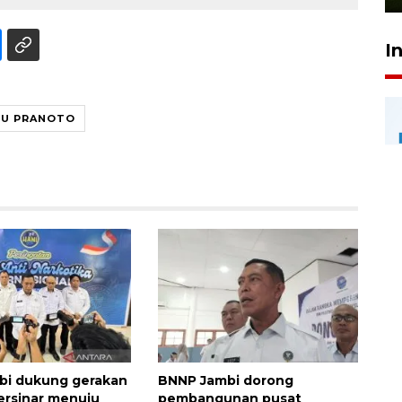
I
RU PRANOTO
bi dukung gerakan
BNNP Jambi dorong
rsinar menuju
pembangunan pusat