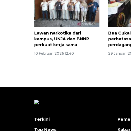
Lawan narkotika dari
Bea Cukai
kampus, UNJA dan BNNP
perbatasan
perkuat kerja sama
perdagang
10 Februari 2026 12:40
29 Januari 2
Terkini
Pemer
Top News
Kabar