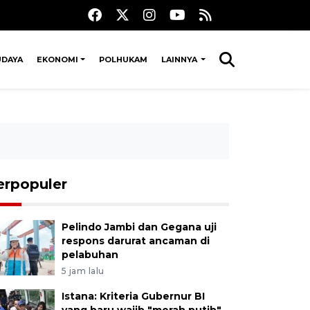
UDAYA
EKONOMI
POLHUKAM
LAINNYA
erpopuler
Pelindo Jambi dan Gegana uji
respons darurat ancaman di
pelabuhan
5 jam lalu
Istana: Kriteria Gubernur BI