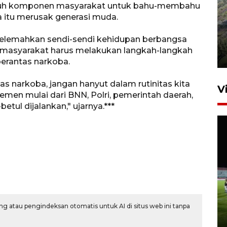
uruh komponen masyarakat untuk bahu-membahu
 itu merusak generasi muda.
Penyusutan debit air Sungai
elemahkan sendi-sendi kehidupan berbangsa
Batang Tembesi di Jambi
 masyarakat harus melakukan langkah-langkah
3 Agustus 2026 10:57
erantas narkoba.
s narkoba, jangan hanyut dalam rutinitas kita
V
elemen mulai dari BNN, Polri, pemerintah daerah,
tul dijalankan," ujarnya.***
1.700 SPPG di daerah stunting
beroperasi di pekan kedua
Agustus
g atau pengindeksan otomatis untuk AI di situs web ini tanpa
7 jam lalu