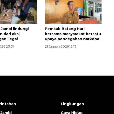
 Jambi lindungi
Pemkab Batang Hari
 dari aksi
bersama masyarakat bersatu
an ilegal
upaya pencegahan narkoba
026 23:31
21 Januari 2026 12:13
intahan
Lingkungan
 Jambi
Gaya Hidup