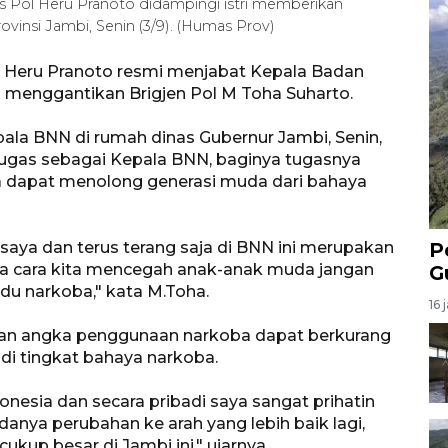
 Pol Heru Pranoto didampingi istri memberikan
insi Jambi, Senin (3/9). (Humas Prov)
 Heru Pranoto resmi menjabat Kepala Badan
i menggantikan Brigjen Pol M Toha Suharto.
ala BNN di rumah dinas Gubernur Jambi, Senin,
ugas sebagai Kepala BNN, baginya tugasnya
a dapat menolong generasi muda dari bahaya
 saya dan terus terang saja di BNN ini merupakan
P
a cara kita mencegah anak-anak muda jangan
G
du narkoba," kata M.Toha.
16 
epan angka penggunaan narkoba dapat berkurang
 di tingkat bahaya narkoba.
onesia dan secara pribadi saya sangat prihatin
danya perubahan ke arah yang lebih baik lagi,
ukup besar di Jambi ini," ujarnya.