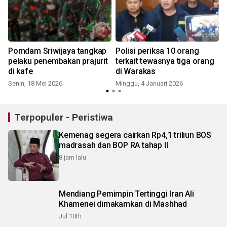
Pomdam Sriwijaya tangkap
Polisi periksa 10 orang
pelaku penembakan prajurit
terkait tewasnya tiga orang
di kafe
di Warakas
Senin, 18 Mei 2026
Minggu, 4 Januari 2026
S
Terpopuler - Peristiwa
Kemenag segera cairkan Rp4,1 triliun BOS
madrasah dan BOP RA tahap II
8 jam lalu
Mendiang Pemimpin Tertinggi Iran Ali
Khamenei dimakamkan di Mashhad
Jul 10th