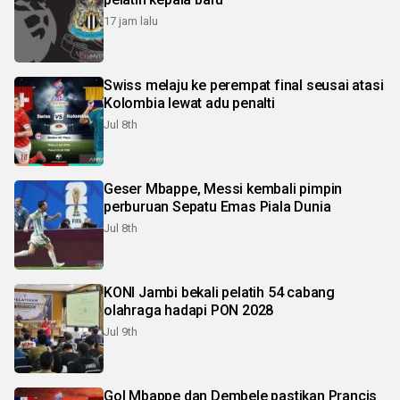
17 jam lalu
Swiss melaju ke perempat final seusai atasi
Kolombia lewat adu penalti
Jul 8th
Geser Mbappe, Messi kembali pimpin
perburuan Sepatu Emas Piala Dunia
Jul 8th
KONI Jambi bekali pelatih 54 cabang
olahraga hadapi PON 2028
Jul 9th
Gol Mbappe dan Dembele pastikan Prancis