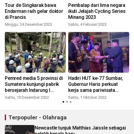
Tour de Singkarak bawa
Pembalap dari lima negara
Endarman raih gelar doktor
ikuti Jelajah Cycling Series
di Prancis
Minang 2023
Minggu, 24 Desember 2023
Sabtu, 4 Februari 2023
Pemred media 5 provinsi di
Hadiri HUT ke-77 Sumbar,
Sumatera kunjungi pabrik
Gubernur Haris perkuat
a
bersejarah Indarung I
kerja sama pariwisata
Semen Padang
Jambi-Sumbar
Sabtu, 10 Desember 2022
Sabtu, 1 Oktober 2022
Terpopuler - Olahraga
Newcastle tunjuk Matthias Jaissle sebagai
pelatih kepala baru