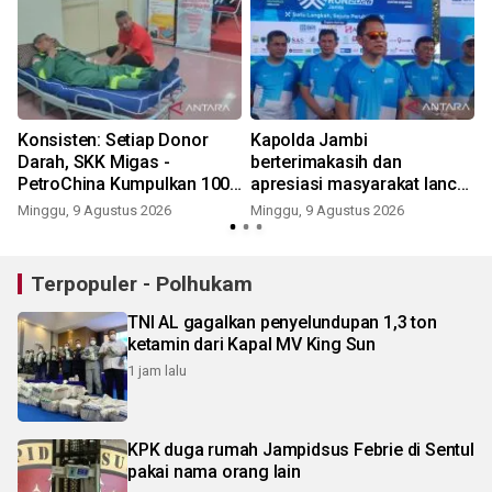
Konsisten: Setiap Donor
Kapolda Jambi
Darah, SKK Migas -
berterimakasih dan
PetroChina Kumpulkan 100+
apresiasi masyarakat lancar
Kantong
dan sukses PMR 2026
Minggu, 9 Agustus 2026
Minggu, 9 Agustus 2026
Terpopuler - Polhukam
TNI AL gagalkan penyelundupan 1,3 ton
ketamin dari Kapal MV King Sun
1 jam lalu
KPK duga rumah Jampidsus Febrie di Sentul
pakai nama orang lain