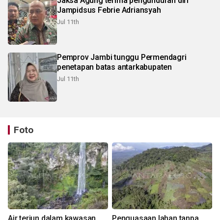
Jaksa Agung terima pengunduran diri
Jampidsus Febrie Adriansyah
Jul 11th
Pemprov Jambi tunggu Permendagri
penetapan batas antarkabupaten
Jul 11th
Foto
Air terjun dalam kawasan
Penguasaan lahan tanpa