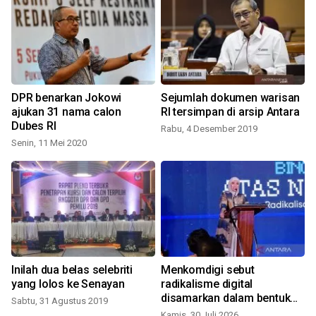
DPR benarkan Jokowi
Sejumlah dokumen warisan
ajukan 31 nama calon
RI tersimpan di arsip Antara
n
Dubes RI
Rabu, 4 Desember 2019
Senin, 11 Mei 2020
S
Inilah dua belas selebriti
Menkomdigi sebut
yang lolos ke Senayan
radikalisme digital
disamarkan dalam bentuk
Sabtu, 31 Agustus 2019
bantuan
Kamis, 30 Juli 2026
S