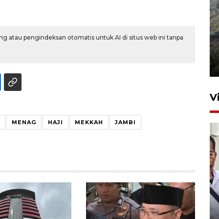
g atau pengindeksan otomatis untuk AI di situs web ini tanpa
Penyusutan debit air Sungai
Batang Tembesi di Jambi
3 Agustus 2026 10:57
V
MENAG
HAJI
MEKKAH
JAMBI
Menkum ungkap alasan
pemerintah perketat
naturalisasi WNA