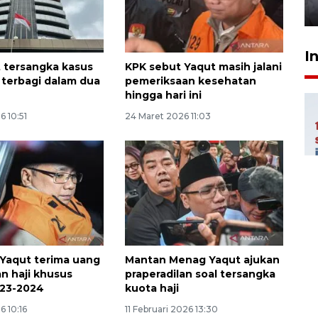
8 jam lalu
I
 tersangka kasus
KPK sebut Yaqut masih jalani
i terbagi dalam dua
pemeriksaan kesehatan
hingga hari ini
6 10:51
24 Maret 2026 11:03
Yaqut terima uang
Mantan Menag Yaqut ajukan
n haji khusus
praperadilan soal tersangka
023-2024
kuota haji
6 10:16
11 Februari 2026 13:30