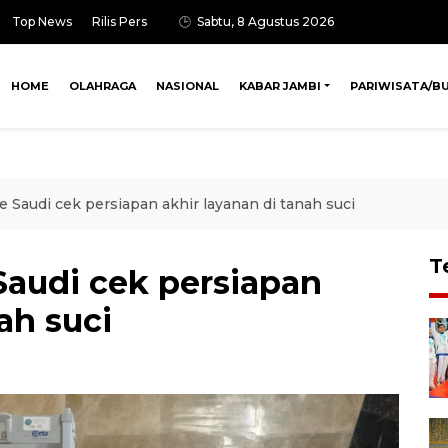
Top News
Rilis Pers
Sabtu, 8 Agustus 2026
HOME
OLAHRAGA
NASIONAL
KABAR JAMBI
PARIWISATA/B
 Saudi cek persiapan akhir layanan di tanah suci
T
Saudi cek persiapan
ah suci