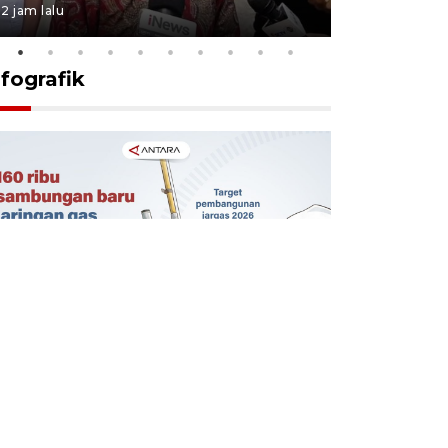
2 jam lalu
6 jam lalu
nfografik