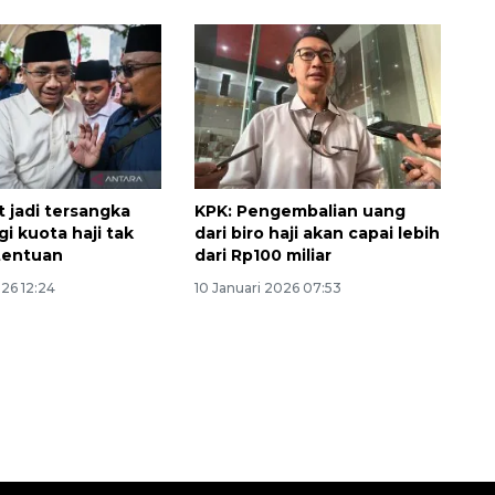
t jadi tersangka
KPK: Pengembalian uang
i kuota haji tak
dari biro haji akan capai lebih
tentuan
dari Rp100 miliar
Ekonomi triwulan II-2026
026 12:24
10 Januari 2026 07:53
tumbuh 5,29 persen
2026-08-06 18:45:00