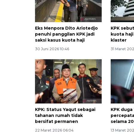
Eks Menpora Dito Ariotedjo
KPK sebut
penuhi panggilan KPK jadi
kuota haj
saksi kasus kuota haji
klaster
30 Juni 2026 10:46
31 Maret 202
KPK: Status Yaqut sebagai
KPK duga 
tahanan rumah tidak
percepata
bersifat permanen
selama 2
22 Maret 2026 06:04
13 Maret 202