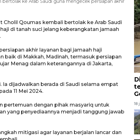
 bertolak ke Arab Saudi guna mengecek persiapan akhir
)
 Cholil Qoumas kembali bertolak ke Arab Saudi
aji di tanah suci jelang keberangkatan jamaah
.
persiapan akhir layanan bagi jamaah haji
n baik di Makkah, Madinah, termasuk persiapan
" ujar Menag dalam keterangannya di Jakarta,
D
. Ia dijadwalkan berada di Saudi selama empat
t
pada 11 Mei 2024.
G
18 
an pertemuan dengan pihak masyariq untuk
nan yang penyediaannya menjadi tanggung jawab
gkah mitigasi agar layanan berjalan lancar dan
kembali.