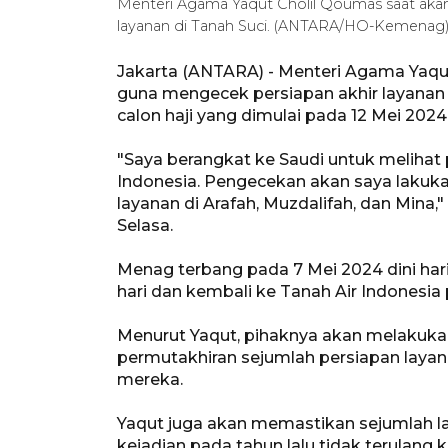
Menteri Agama Yaqut Cholil Qoumas saat akan
layanan di Tanah Suci. (ANTARA/HO-Kemenag
Jakarta (ANTARA) - Menteri Agama Yaqut
guna mengecek persiapan akhir layanan h
calon haji yang dimulai pada 12 Mei 2024
"Saya berangkat ke Saudi untuk melihat 
Indonesia. Pengecekan akan saya lakuka
layanan di Arafah, Muzdalifah, dan Mina,
Selasa.
Menag terbang pada 7 Mei 2024 dini hari
hari dan kembali ke Tanah Air Indonesia 
Menurut Yaqut, pihaknya akan melakuk
permutakhiran sejumlah persiapan laya
mereka.
Yaqut juga akan memastikan sejumlah lan
kejadian pada tahun lalu tidak terulang 