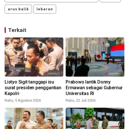
arus balik
lebaran
Terkait
Listyo Sigit tanggapi isu
Prabowo lantik Donny
surat presiden penggantian
Ermawan sebagai Gubernur
Kapolri
Universitas RI
Rabu, 5 Agustus 2026
Rabu, 22 Juli 2026
S