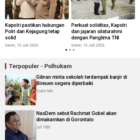
Kapolri pastikan hubungan
Perkuat soliditas, Kapolri
Polri dan Kejagung tetap
dan jajaran silaturahmi
solid
dengan Panglima TNI
Senin, 13 Juli 2026
Senin, 13 Juli 2026
R
Terpopuler - Polhukam
Gibran minta sekolah terdampak banjir di
Bireuen segera diperbaiki
6 jam lalu
NasDem sebut Rachmat Gobel akan
dimakamkan di Gorontalo
Jul 10th