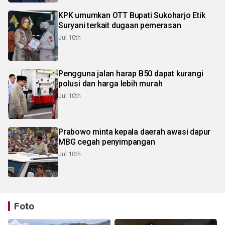
KPK umumkan OTT Bupati Sukoharjo Etik
Suryani terkait dugaan pemerasan
Jul 10th
Pengguna jalan harap B50 dapat kurangi
polusi dan harga lebih murah
Jul 10th
Prabowo minta kepala daerah awasi dapur
MBG cegah penyimpangan
Jul 10th
Foto