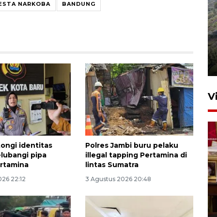
ESTA NARKOBA
BANDUNG
Penyusutan debit air Sungai
Batang Tembesi di Jambi
3 Agustus 2026 10:57
V
tongi identitas
Polres Jambi buru pelaku
lubangi pipa
illegal tapping Pertamina di
rtamina
lintas Sumatra
026 22:12
3 Agustus 2026 20:48
Inginkan Timnas tembus Piala
Dunia, Presiden: Terus
berbenah