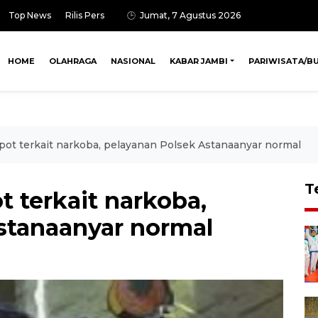
Top News
Rilis Pers
Jumat, 7 Agustus 2026
HOME
OLAHRAGA
NASIONAL
KABAR JAMBI
PARIWISATA/B
pot terkait narkoba, pelayanan Polsek Astanaanyar normal
T
 terkait narkoba,
stanaanyar normal