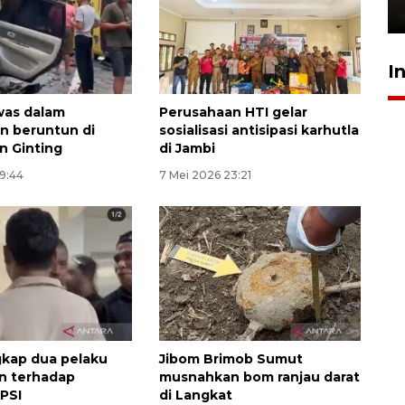
18 jam lalu
I
was dalam
Perusahaan HTI gelar
n beruntun di
sosialisasi antisipasi karhutla
n Ginting
di Jambi
19:44
7 Mei 2026 23:21
ngkap dua pelaku
Jibom Brimob Sumut
n terhadap
musnahkan bom ranjau darat
PSI
di Langkat