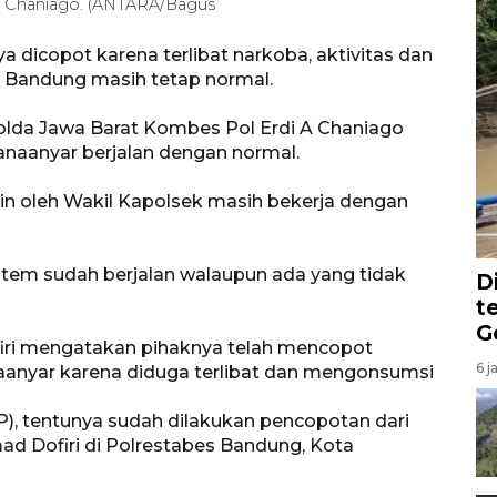
A Chaniago. (ANTARA/Bagus
dicopot karena terlibat narkoba, aktivitas dan
a Bandung masih tetap normal.
olda Jawa Barat Kombes Pol Erdi A Chaniago
naanyar berjalan dengan normal.
in oleh Wakil Kapolsek masih bekerja dengan
sistem sudah berjalan walaupun ada yang tidak
D
t
G
firi mengatakan pihaknya telah mencopot
6 j
aanyar karena diduga terlibat dan mengonsumsi
, tentunya sudah dilakukan pencopotan dari
ad Dofiri di Polrestabes Bandung, Kota