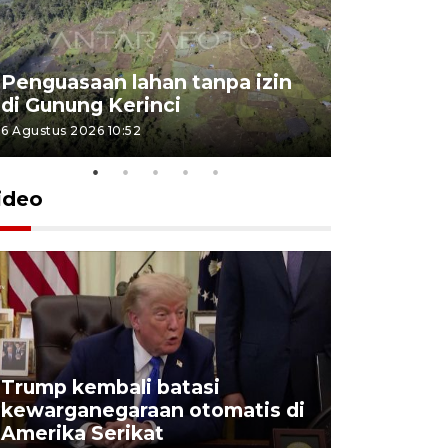
Penguasaan lahan tanpa izin
Sekolah
di Gunung Kerinci
perbaikan
6 Agustus 2026 10:52
5 Agustus 202
ideo
Trump kembali batasi
Kejagung
kewarganegaraan otomatis di
Adriansy
Amerika Serikat
korupsi 