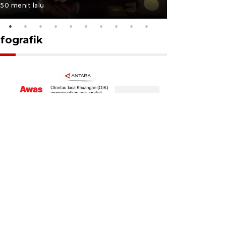
50 menit lalu
53 menit lalu
nfografik